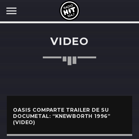
VIDEO
BUSCAR EN RADIO HIT
COMPARTE EN...
Twitter
OASIS COMPARTE TRAILER DE SU
Facebook
DOCUMETAL: “KNEWBORTH 1996”
(VIDEO)
Whatsapp