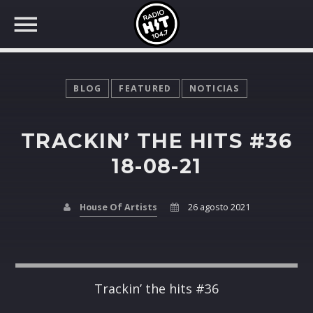
BLOG
FEATURED
NOTICIAS
TRACKIN’ THE HITS #36
BUSCAR EN RADIO HIT
COMPARTE EN...
18-08-21
House Of Artists
26 agosto 2021
Twitter
Facebook
Trackin’ the hits #36
Whatsapp