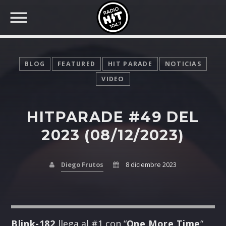
BLOG
FEATURED
HIT PARADE
NOTICIAS
VIDEO
BUSCAR EN RADIO HIT
COMPARTE EN...
HITPARADE #49 DEL
2023 (08/12/2023)
Twitter
Diego Frutos
8 diciembre 2023
Facebook
Whatsapp
Blink-182
llega al #1 con “
One More Time
“.