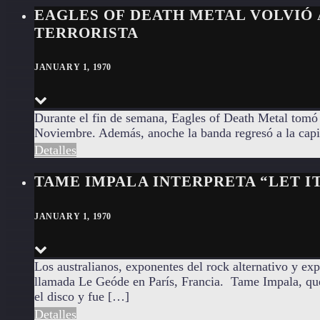
EAGLES OF DEATH METAL VOLVIÓ 
TERRORISTA
JANUARY 1, 1970
Durante el fin de semana, Eagles of Death Metal tomó e
Noviembre. Además, anoche la banda regresó a la capital
Detalles
TAME IMPALA INTERPRETA “LET I
JANUARY 1, 1970
Los australianos, exponentes del rock alternativo y ex
llamada Le Geóde en París, Francia. Tame Impala, que
el disco y fue […]
Detalles