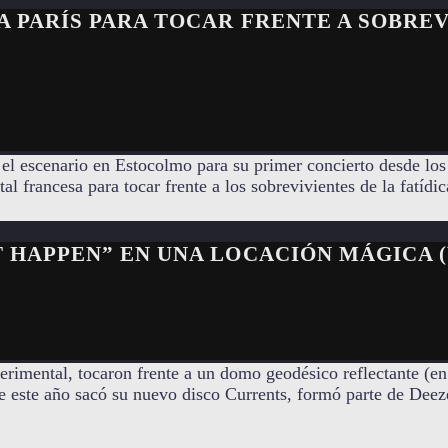
A PARÍS PARA TOCAR FRENTE A SOBRE
l escenario en Estocolmo para su primer concierto desde los a
 francesa para tocar frente a los sobrevivientes de la fatídic
T HAPPEN” EN UNA LOCACIÓN MÁGICA (
perimental, tocaron frente a un domo geodésico reflectante (e
 este año sacó su nuevo disco Currents, formó parte de Deez