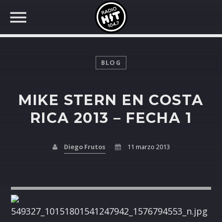
BLOG
MIKE STERN EN COSTA
BUSCAR EN RADIO HIT
COMPARTE EN...
RICA 2013 – FECHA 1
Diego Frutos
11 marzo 2013
Twitter
Facebook
Whatsapp