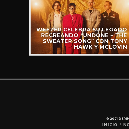
UEVO
IDEO)
WEEZER CELEBRA SU LEGADO
RECREANDO “UNDONE – THE
SWEATER SONG” CON TONY
HAWK Y MCLOVIN
© 2021 DER
INICIO
N