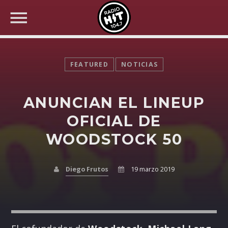
FEATURED
NOTICIAS
ANUNCIAN EL LINEUP
BUSCAR EN RADIO HIT
COMPARTE EN...
OFICIAL DE
WOODSTOCK 50
Twitter
Diego Frutos
19 marzo 2019
Facebook
Whatsapp