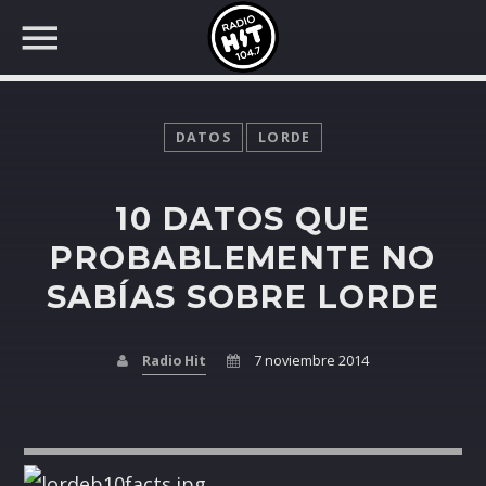
DATOS
LORDE
10 DATOS QUE
BUSCAR EN RADIO HIT
COMPARTE EN...
PROBABLEMENTE NO
SABÍAS SOBRE LORDE
Twitter
Radio Hit
7 noviembre 2014
Facebook
Whatsapp