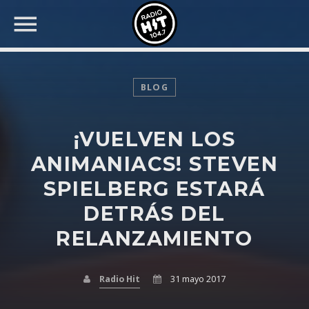
BLOG
¡VUELVEN LOS
BUSCAR EN RADIO HIT
COMPARTE EN...
ANIMANIACS! STEVEN
SPIELBERG ESTARÁ
DETRÁS DEL
Twitter
RELANZAMIENTO
Facebook
Radio Hit
31 mayo 2017
Whatsapp