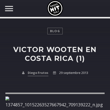
BLOG
VICTOR WOOTEN EN
BUSCAR EN RADIO HIT
COMPARTE EN...
COSTA RICA (1)
Diego Frutos
29 septiembre 2013
Twitter
Facebook
Whatsapp