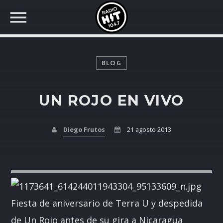
BLOG
UN ROJO EN VIVO
BUSCAR EN RADIO HIT
COMPARTE EN...
Diego Frutos
21 agosto 2013
Twitter
Facebook
Fiesta de aniversario de Terra U y despedida
Whatsapp
de Un Rojo antes de su gira a Nicaragua