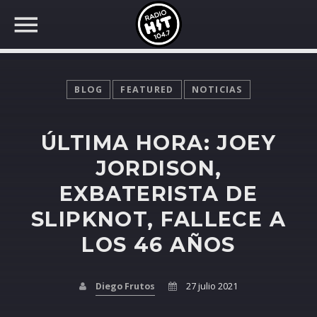
BLOG
FEATURED
NOTICIAS
ÚLTIMA HORA: JOEY
BUSCAR EN RADIO HIT
COMPARTE EN...
JORDISON,
EXBATERISTA DE
SLIPKNOT, FALLECE A
Twitter
LOS 46 AÑOS
Facebook
Diego Frutos
27 julio 2021
Whatsapp