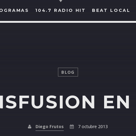
OGRAMAS
104.7 RADIO HIT
BEAT LOCAL
BUSCAR EN RADIO HIT
COMPARTE EN...
BLOG
SFUSION EN
Twitter
Facebook
Whatsapp
Diego Frutos
7 octubre 2013