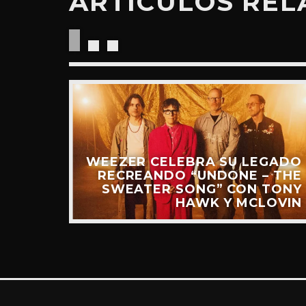
ARTÍCULOS RE
“RIDE
UEVO
IDEO)
WEEZER CELEBRA SU LEGADO
RECREANDO “UNDONE – THE
SWEATER SONG” CON TONY
HAWK Y MCLOVIN