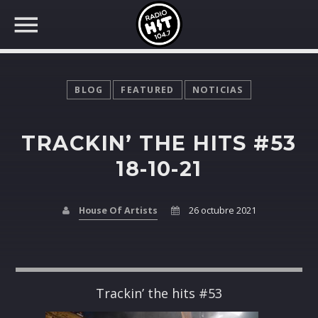
BLOG
FEATURED
NOTICIAS
TRACKIN’ THE HITS #53
BUSCAR EN RADIO HIT
COMPARTE EN...
18-10-21
House Of Artists
26 octubre 2021
Twitter
Facebook
Trackin’ the hits #53
Whatsapp