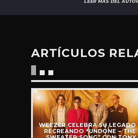
LEER MÁS DEL AUTO
ARTÍCULOS RE
WEEZER CELEBRA SU LEGADO
“RIDE
RECREANDO “UNDONE – THE
UEVO
SWEATER SONG” CON TONY