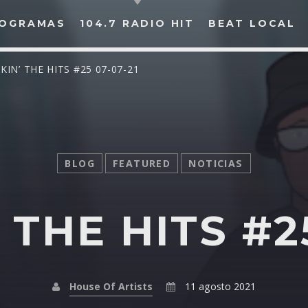
OGRAMAS
104.7 RADIO HIT
BEAT LOCAL
KIN’ THE HITS #25 07-07-21
BUSCAR EN RADIO HIT
COMPARTE EN...
BLOG
FEATURED
NOTICIAS
 THE HITS #25
Twitter
Facebook
Whatsapp
House Of Artists
11 agosto 2021