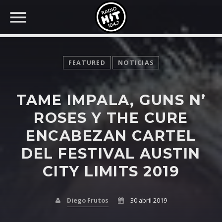
FEATURED
NOTICIAS
TAME IMPALA, GUNS N’
BUSCAR EN RADIO HIT
COMPARTE EN...
ROSES Y THE CURE
ENCABEZAN CARTEL
DEL FESTIVAL AUSTIN
Twitter
CITY LIMITS 2019
Facebook
Diego Frutos
30 abril 2019
Whatsapp