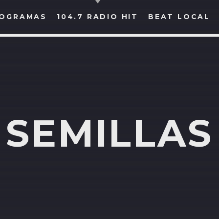
OGRAMAS
104.7 RADIO HIT
BEAT LOCAL
BUSCAR EN RADIO HIT
COMPARTE EN...
SEMILLAS
Twitter
Facebook
Whatsapp