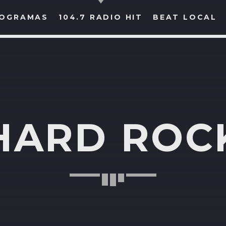
OGRAMAS
104.7 RADIO HIT
BEAT LOCAL
BUSCAR EN RADIO HIT
COMPARTE EN...
HARD ROC
Twitter
Facebook
Whatsapp