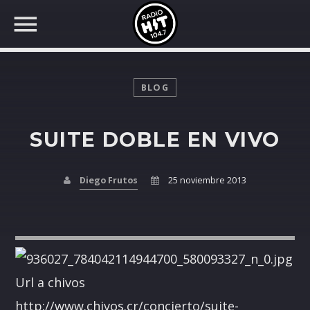
BLOG
SUITE DOBLE EN VIVO
BUSCAR EN RADIO HIT
COMPARTE EN...
Diego Frutos
25 noviembre 2013
Twitter
Facebook
Url a chivos
Whatsapp
http://www.chivos.cr/concierto/suite-