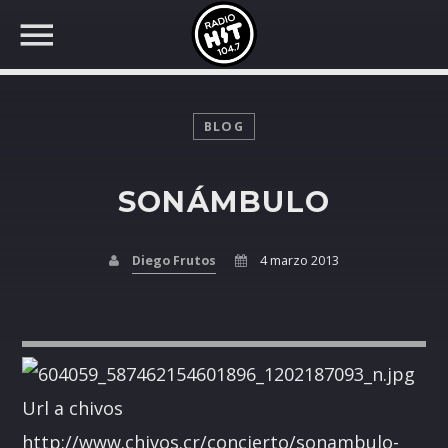
BLOG
SONÁMBULO
BUSCAR EN RADIO HIT
COMPARTE EN...
Diego Frutos
4 marzo 2013
Twitter
Facebook
Url a chivos
Whatsapp
http://www.chivos.cr/concierto/sonambulo-