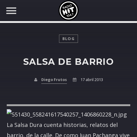
BLOG
SALSA DE BARRIO
BUSCAR EN RADIO HIT
COMPARTE EN...
Diego Frutos
17 abril 2013
Twitter
Facebook
La Salsa Dura cuenta historias, relatos del
Whatsapp
barrio, de la calle. De como Juan Pachanga vive