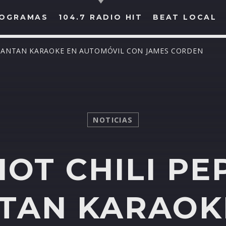
OGRAMAS
104.7 RADIO HIT
BEAT LOCAL
S CANTAN KARAOKE EN AUTOMÓVIL CON JAMES CORDEN
BUSCAR EN RADIO HIT
COMPARTE EN...
NOTICIAS
HOT CHILI PE
Twitter
Facebook
Whatsapp
TAN KARAOK