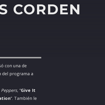
S CORDEN
ó con una de
n del programa a
s
Peppers
, “
Give It
ation
“. También le