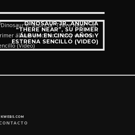
DINOSAUR JR. ANUNCIA
Q
“THERE NEAR”, SU PRIMER
ÁLBUM EN CINCO AÑOS Y
CON
ESTRENA SENCILLO (VIDEO)
Y2KWEBS.COM
CONTACTO