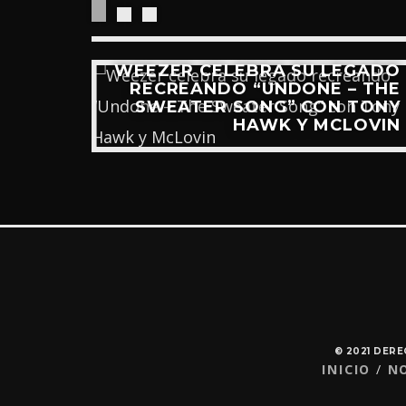
“RIDE
WEEZER CELEBRA SU LEGADO
UEVO
RECREANDO “UNDONE – THE
IDEO)
SWEATER SONG” CON TONY
HAWK Y MCLOVIN
© 2021 DER
INICIO
N