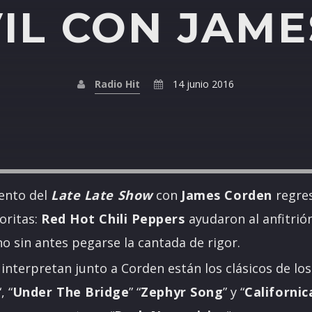
IL CON JAME
Radio Hit
14 junio 2016
ento del
Late Late Show
con
James Corden
regres
oritas:
Red Hot Chili Peppers
ayudaron al anfitrió
 no sin antes pegarse la cantada de rigor.
interpretan junto a Corden están los clásicos de lo
“, “
Under The Bridge
” “
Zephyr Song
” y “
Californic