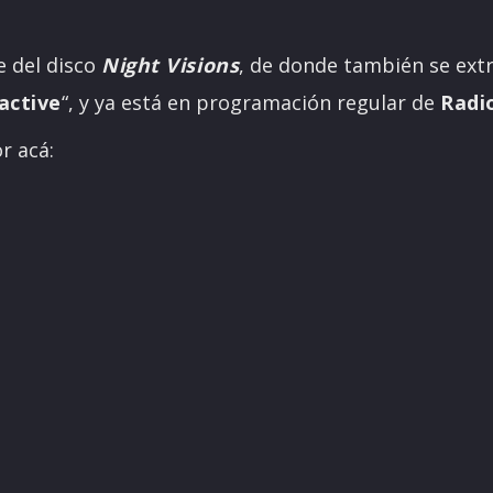
e del disco
Night Visions
, de donde también se extr
active
“, y ya está en programación regular de
Radi
r acá: