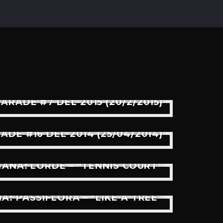
PARADE #7 DEL 2015 (20/2/2015)
ADE #16 DEL 2014 (25/04/2014)
ANA: LORDE – “TENNIS COURT”
 PASSIFLORA – “LIKE A TREE”