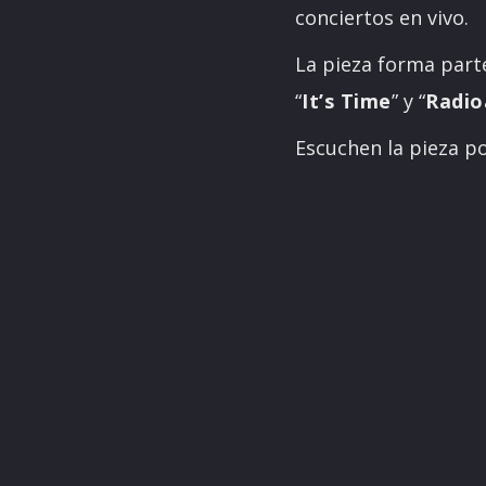
conciertos en vivo.
La pieza forma part
“
It’s Time
” y “
Radio
Escuchen la pieza po