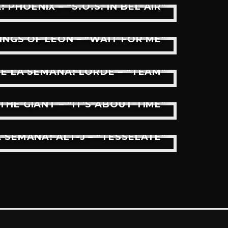
HOENIX – “S.O.S. IN BEL AIR”
NGS OF LEON – “WAIT FOR ME”
 LA SEMANA: LORDE – “TEAM”
E GIANT – “IT’S ABOUT TIME”
SEMANA: ALT-J – “TESSELATE”