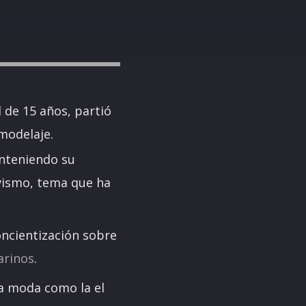
 de 15 años, partió
modelaje.
anteniendo su
ivismo, tema que ha
oncientización sobre
arinos
.
a moda como la el