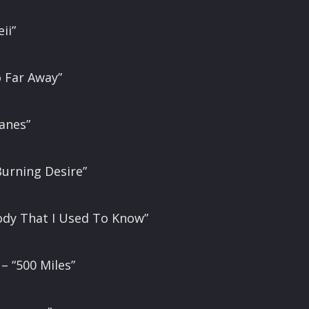
ii”
o Far Away”
lanes”
Burning Desire”
dy That I Used To Know”
– “500 Miles”