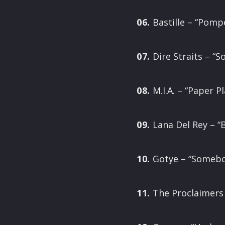
06.
Bastille – “Pompe
07.
Dire Straits – “S
08.
M.I.A. – “Paper P
09.
Lana Del Rey – “
10.
Gotye – “Somebo
11.
The Proclaimers 