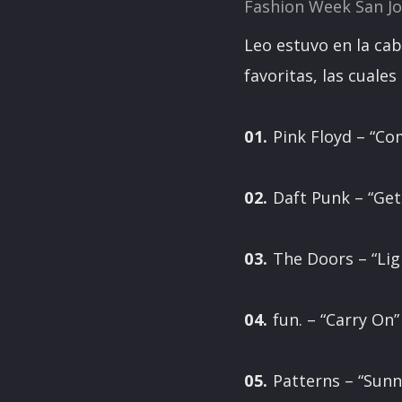
Fashion Week San J
Leo estuvo en la ca
favoritas, las cuale
01.
Pink Floyd – “C
02.
Daft Punk – “Get
03.
The Doors – “Lig
04.
fun. – “Carry On”
05.
Patterns – “Sunn