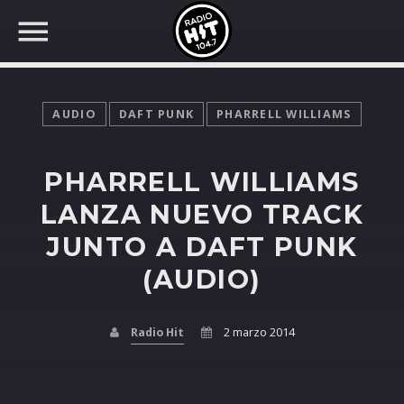
AUDIO
DAFT PUNK
PHARRELL WILLIAMS
PHARRELL WILLIAMS
BUSCAR EN RADIO HIT
COMPARTE EN...
LANZA NUEVO TRACK
JUNTO A DAFT PUNK
(AUDIO)
Twitter
Facebook
Radio Hit
2 marzo 2014
Whatsapp