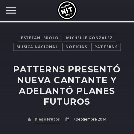
ESTEFANI BROLO
MICHELLE GONZALEZ
MUSICA NACIONAL
NOTICIAS
PATTERNS
BUSCAR EN RADIO HIT
COMPARTE EN...
PATTERNS PRESENTÓ
NUEVA CANTANTE Y
ADELANTÓ PLANES
Twitter
FUTUROS
Facebook
Diego Frutos
7 septiembre 2014
Whatsapp