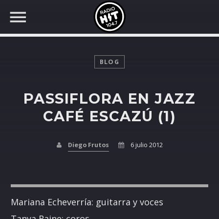
BLOG
PASSIFLORA EN JAZZ
BUSCAR EN RADIO HIT
COMPARTE EN...
CAFÉ ESCAZÚ (1)
Diego Frutos
6 julio 2012
Twitter
Facebook
Mariana Echeverría: guitarra y voces
Whatsapp
Tanya Raine: coros