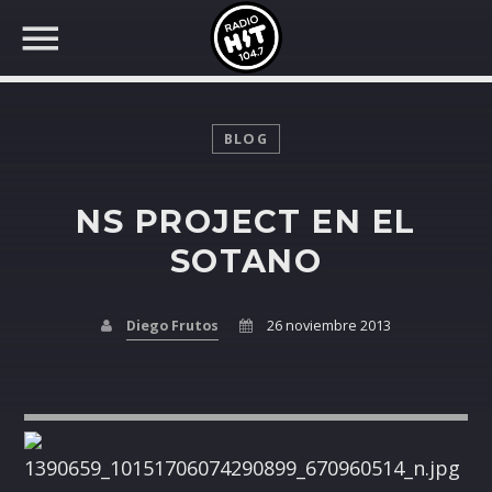
BLOG
NS PROJECT EN EL
BUSCAR EN RADIO HIT
COMPARTE EN...
SOTANO
Diego Frutos
26 noviembre 2013
Twitter
Facebook
Whatsapp