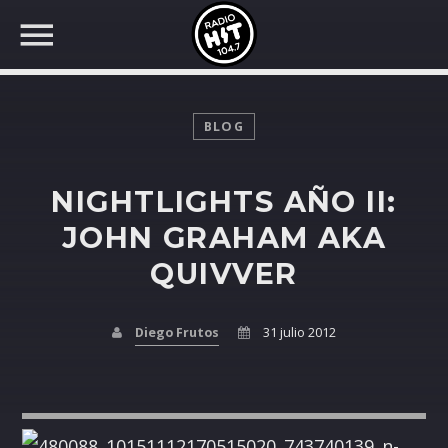
BLOG
NIGHTLIGHTS AÑO II:
BUSCAR EN RADIO HIT
COMPARTE EN...
JOHN GRAHAM AKA
QUIVVER
Twitter
Diego Frutos
31 julio 2012
Facebook
Whatsapp