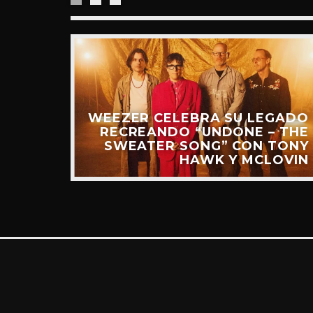
“RIDE
UEVO
IDEO)
WEEZER CELEBRA SU LEGADO
RECREANDO “UNDONE – THE
SWEATER SONG” CON TONY
HAWK Y MCLOVIN