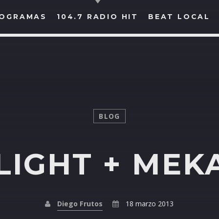
OGRAMAS
104.7 RADIO HIT
BEAT LOCAL
BUSCAR EN RADIO HIT
COMPARTE EN...
BLOG
IGHT + MEK
Twitter
Facebook
Whatsapp
Diego Frutos
18 marzo 2013