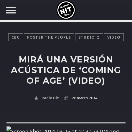
CBC
FOSTER THE PEOPLE
STUDIO Q
VIDEO
MIRÁ UNA VERSIÓN
BUSCAR EN RADIO HIT
COMPARTE EN...
ACÚSTICA DE ‘COMING
OF AGE’ (VIDEO)
Twitter
Radio Hit
26 marzo 2014
Facebook
Whatsapp