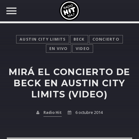
AUSTIN CITY LIMITS
BECK
CONCIERTO
EN VIVO
VIDEO
BUSCAR EN RADIO HIT
COMPARTE EN...
MIRÁ EL CONCIERTO DE
BECK EN AUSTIN CITY
LIMITS (VIDEO)
Twitter
Radio Hit
6 octubre 2014
Facebook
Whatsapp