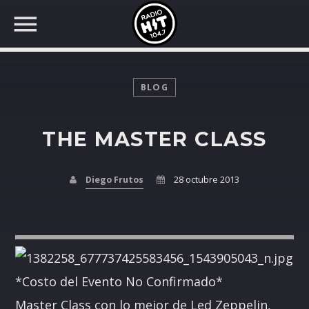
BLOG
THE MASTER CLASS
BUSCAR EN RADIO HIT
COMPARTE EN...
Diego Frutos
28 octubre 2013
Twitter
Facebook
*Costo del Evento No Confirmado*
Whatsapp
Master Class con lo mejor de Led Zeppelin,