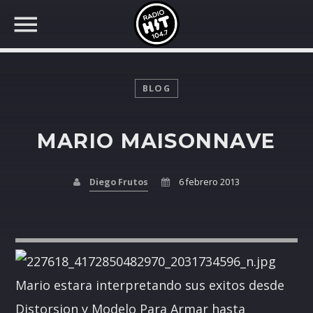
BLOG
MARIO MAISONNAVE
BUSCAR EN RADIO HIT
COMPARTE EN...
Diego Frutos
6 febrero 2013
Twitter
Facebook
Mario estara interpretando sus exitos desde
Whatsapp
Distorsion y Modelo Para Armar hasta