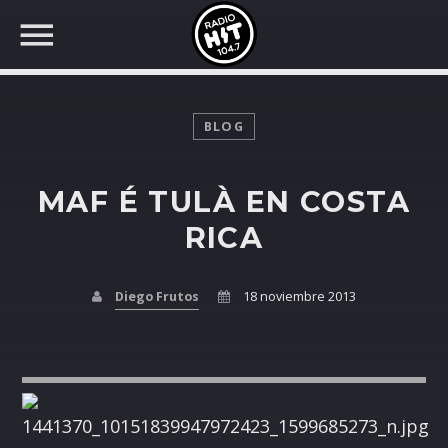
BLOG
MAF É TULÀ EN COSTA
BUSCAR EN RADIO HIT
COMPARTE EN...
RICA
Diego Frutos
18 noviembre 2013
Twitter
Facebook
Whatsapp