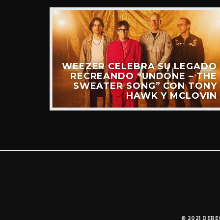
WEEZER CELEBRA SU LEGADO
“RIDE
RECREANDO “UNDONE – THE
UEVO
SWEATER SONG” CON TONY
IDEO)
HAWK Y MCLOVIN
© 2021 DER