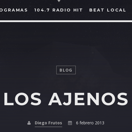
OGRAMAS
104.7 RADIO HIT
BEAT LOCAL
BUSCAR EN RADIO HIT
COMPARTE EN...
BLOG
LOS AJENOS
Twitter
Facebook
Whatsapp
Diego Frutos
6 febrero 2013