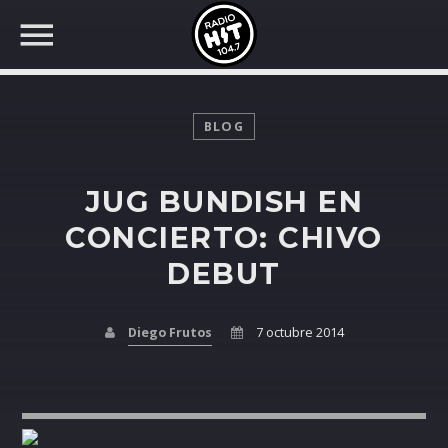
BLOG
JUG BUNDISH EN
BUSCAR EN RADIO HIT
COMPARTE EN...
CONCIERTO: CHIVO
DEBUT
Twitter
Diego Frutos
7 octubre 2014
Facebook
Whatsapp