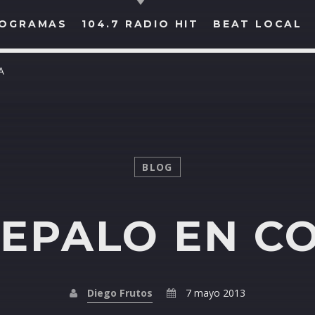
OGRAMAS
104.7 RADIO HIT
BEAT LOCAL
A
BUSCAR EN RADIO HIT
COMPARTE EN...
BLOG
EPALO EN CO
Twitter
Facebook
Whatsapp
Diego Frutos
7 mayo 2013