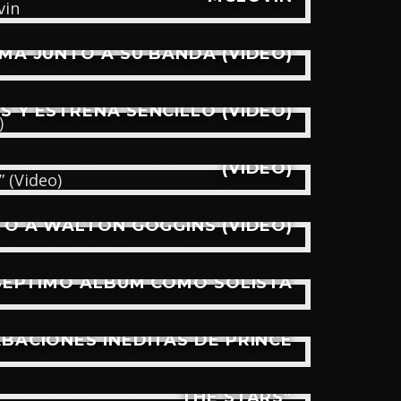
IMA JUNTO A SU BANDA (VIDEO)
S Y ESTRENA SENCILLO (VIDEO)
DE “ALIVE IN THE CATACOMBS”
(VIDEO)
TO A WALTON GOGGINS (VIDEO)
 SÉPTIMO ÁLBUM COMO SOLISTA
ABACIONES INÉDITAS DE PRINCE
TALMENTE EN EL VIDEO DE “IN
THE STARS”