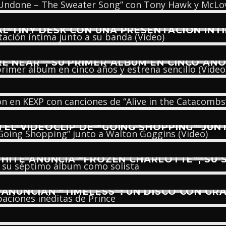
AL TINY DESK CON UNA PRESENTACIÓN ÍNT
E NEAR”, SU PRIMER ÁLBUM EN CINCO AÑO
ESTRENA SESIÓN EN KEXP CON CANCIONES 
EL VIDEOCLIP DE “GOING SHOPPING” JUN
HITE ANUNCIA “FROZEN CHARLOTTE”, SU
ANUNCIAN “TIMELESS”: UN DISCO CON GR
AN FOREIGN TONGUES Y REJUVENECEN DIGI