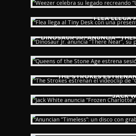
FLEA LLEGA 
DINOSAUR JR. ANUNCIA “THER
QUEENS OF THE STONE AGE 
THE STROKES ESTRENAN 
JACK W
THE ROLLING STONES ANUNCI