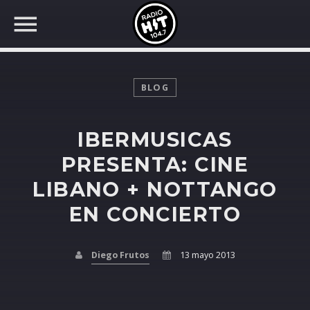
BLOG
IBERMUSICAS
BUSCAR EN RADIO HIT
COMPARTE EN...
PRESENTA: CINE
LIBANO + NOTTANGO
EN CONCIERTO
Twitter
Facebook
Diego Frutos
13 mayo 2013
Whatsapp