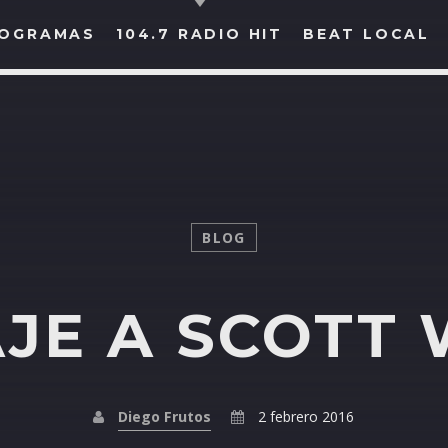
OGRAMAS
104.7 RADIO HIT
BEAT LOCAL
BUSCAR EN RADIO HIT
COMPARTE EN...
BLOG
JE A SCOTT 
Twitter
Facebook
Whatsapp
Diego Frutos
2 febrero 2016