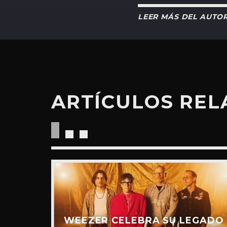
LEER MÁS DEL AUTO
ARTÍCULOS RE
“RIDE
UEVO
IDEO)
WEEZER CELEBRA SU LEGADO