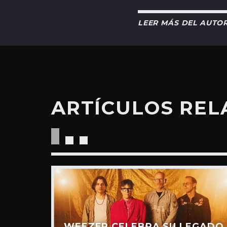
LEER MÁS DEL AUTO
ARTÍCULOS RE
“RIDE
UEVO
IDEO)
WEEZER CELEBRA SU LEGADO