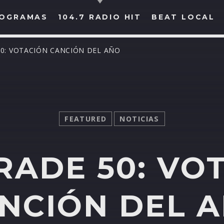
OGRAMAS
104.7 RADIO HIT
BEAT LOCAL
50: VOTACIÓN CANCIÓN DEL AÑO
BUSCAR EN RADIO HIT
COMPARTE EN...
FEATURED
NOTICIAS
RADE 50: VO
Twitter
Facebook
Whatsapp
NCIÓN DEL 