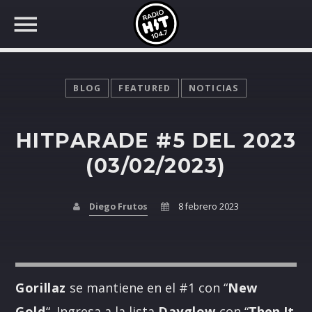
BLOG
FEATURED
NOTICIAS
HITPARADE #5 DEL 2023
BUSCAR EN RADIO HIT
COMPARTE EN...
(03/02/2023)
Diego Frutos
8 febrero 2023
Twitter
Facebook
Gorillaz
se mantiene en el #1 con “
New
Whatsapp
Gold
“. Ingresa a la lista
Dayglow
con “
Then It