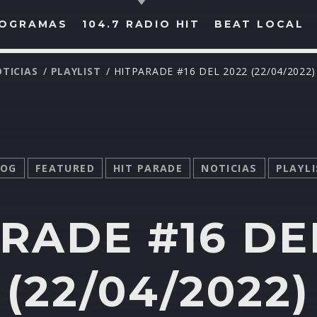
OGRAMAS
104.7 RADIO HIT
BEAT LOCAL
TICIAS
/
PLAYLIST
/ HITPARADE #16 DEL 2022 (22/04/2022)
BUSCAR EN RADIO HIT
COMPARTE EN...
LOG
FEATURED
HIT PARADE
NOTICIAS
PLAYL
RADE #16 DE
Twitter
Facebook
Whatsapp
(22/04/2022)