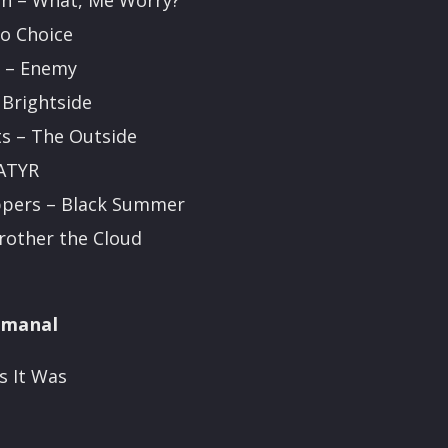
an – What, Me Worry?
o Choice
s – Enemy
 Brightside
ts – The Outside
GATYR
eppers – Black Summer
Brother the Cloud
emanal
s It Was