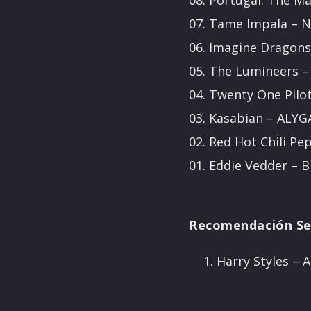
08. Portugal. The M
07. Tame Impala – N
06. Imagine Dragon
05. The Lumineers –
04. Twenty One Pilo
03. Kasabian – ALY
02. Red Hot Chili P
01. Eddie Vedder – 
Recomendación S
Harry Styles – A