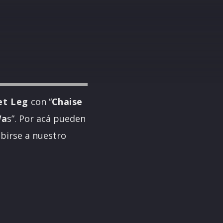
t Leg
con “
Chaise
Wa
s”. Por acá pueden
ibirse a nuestro