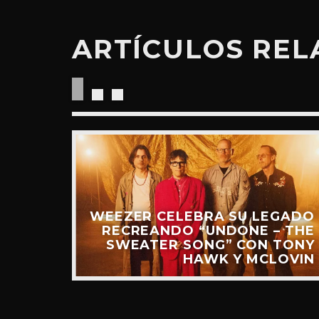
ARTÍCULOS RE
“RIDE
UEVO
IDEO)
WEEZER CELEBRA SU LEGADO
RECREANDO “UNDONE – THE
SWEATER SONG” CON TONY
HAWK Y MCLOVIN