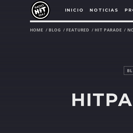
INICIO
NOTICIAS
PR
HOME
/
BLOG
/
FEATURED
/
HIT PARADE
/
NO
B
HITPA