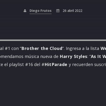
Diego Frutos
26 abril 2022
 al #1 con “
Brother the Cloud
“. Ingresa a la lista
We
comendamos música nueva de
Harry Styles
: “
As It 
 el playlist #16 del #
HitParade
y recuerden suscr