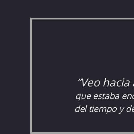
“Veo hacia 
que estaba eno
del tiempo y d