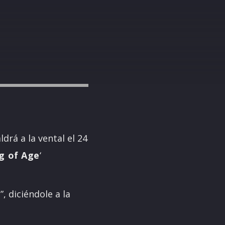
drá a la vental el 24
g of Age
‘
, diciéndole a la