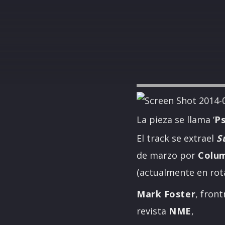
La pieza se llama ‘
Ps
El track se extrael
S
de marzo por
Colum
(actualmente en ro
Mark Foster
, fron
revista
NME
,