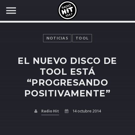
NOTICIAS
TOOL
EL NUEVO DISCO DE
BUSCAR EN RADIO HIT
COMPARTE EN...
TOOL ESTÁ
“PROGRESANDO
POSITIVAMENTE”
Twitter
Facebook
Radio Hit
14 octubre 2014
Whatsapp