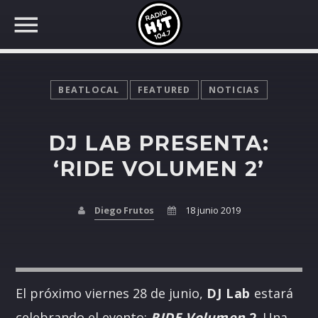
BEATLOCAL
FEATURED
NOTICIAS
DJ LAB PRESENTA:
BUSCAR EN RADIO HIT
COMPARTE EN...
‘RIDE VOLUMEN 2’
Diego Frutos
18 junio 2019
Twitter
Facebook
El próximo viernes 28 de junio,
DJ Lab
estará
Whatsapp
celebrando el evento:
RIDE Volumen
2
. Una