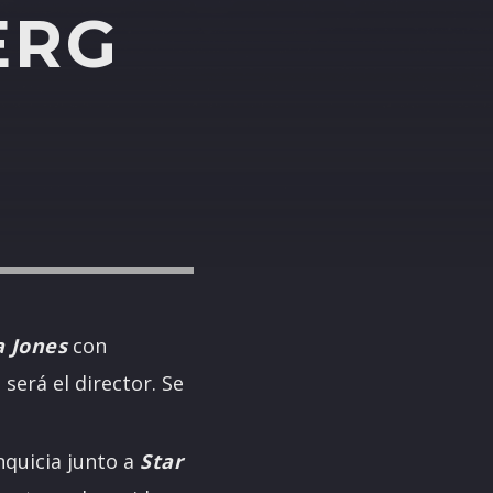
ERG
a Jones
con
g
será el director. Se
nquicia junto a
Star