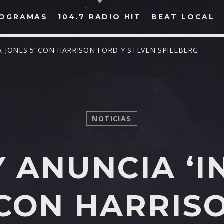
OGRAMAS
104.7 RADIO HIT
BEAT LOCAL
A JONES 5’ CON HARRISON FORD Y STEVEN SPIELBERG
BUSCAR EN RADIO HIT
COMPARTE EN...
NOTICIAS
Y ANUNCIA ‘I
Twitter
Facebook
Whatsapp
 CON HARRIS