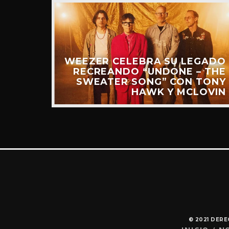
WEEZER CELEBRA SU LEGADO
“RIDE
RECREANDO “UNDONE – THE
UEVO
SWEATER SONG” CON TONY
IDEO)
HAWK Y MCLOVIN
© 2021 DER