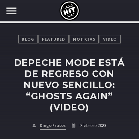
BLOG
FEATURED
NOTICIAS
VIDEO
DEPECHE MODE ESTÁ
BUSCAR EN RADIO HIT
COMPARTE EN...
DE REGRESO CON
NUEVO SENCILLO:
“GHOSTS AGAIN”
Twitter
(VIDEO)
Facebook
Diego Frutos
9 febrero 2023
Whatsapp