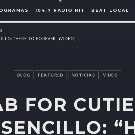
OGRAMAS
104.7 RADIO HIT
BEAT LOCAL
O
LLO: “HERE TO FOREVER” (VIDEO)
BUSCAR EN RADIO HIT
COMPARTE EN...
BLOG
FEATURED
NOTICIAS
VIDEO
Twitter
Facebook
Whatsapp
B FOR CUTI
SENCILLO: “