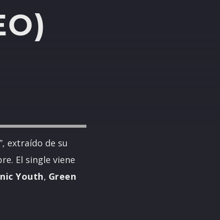
EO)
”, extraído de su
e. El single viene
nic Youth
,
Green