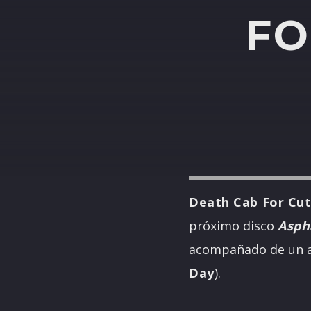
FO
Death Cab For Cut
próximo disco
Asph
acompañado de un au
Day
).