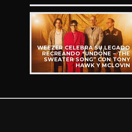
“RIDE
UEVO
IDEO)
WEEZER CELEBRA SU LEGADO
RECREANDO “UNDONE – THE
SWEATER SONG” CON TONY
HAWK Y MCLOVIN