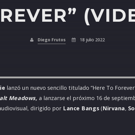
REVER” (VID
Diego Frutos
18 julio 2022
ie
lanzó un nuevo sencillo titulado “Here To Forever
alt
Meadows,
a lanzarse el próximo 16 de septiembr
diovisual, dirigido por
Lance Bangs
(
Nirvana
,
So