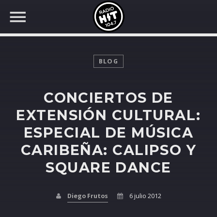
BLOG
CONCIERTOS DE
BUSCAR EN RADIO HIT
COMPARTE EN...
EXTENSIÓN CULTURAL:
ESPECIAL DE MÚSICA
CARIBEÑA: CALIPSO Y
Twitter
SQUARE DANCE
Facebook
Diego Frutos
6 julio 2012
Whatsapp